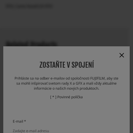
X70
/
Lens hood LH-X70
Related Products
ZOSTAŇTE V SPOJENÍ
Prihláste sa na odber e-mailov od spoločnosti FUJIFILM, aby ste
sa mohli inšpirovať svetom rady X a GFX a mali vždy aktuálne
informácie o našich nových produktoch.
[ * ] Povinné políčka
Lens hood LH-XF23 II
Lens hood LH-XF18
E-mail *