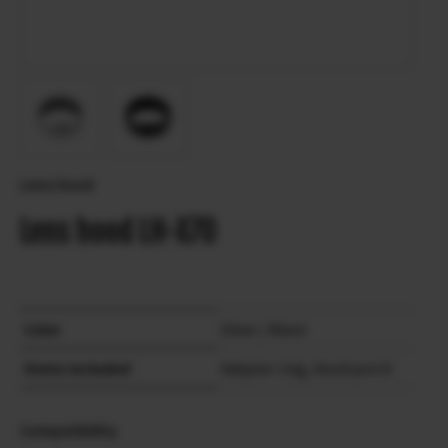
Lens hood
Lens hood LH-X70
Color
Silver / Black
Items included
Adapter ring, Hood porch
Compatibility