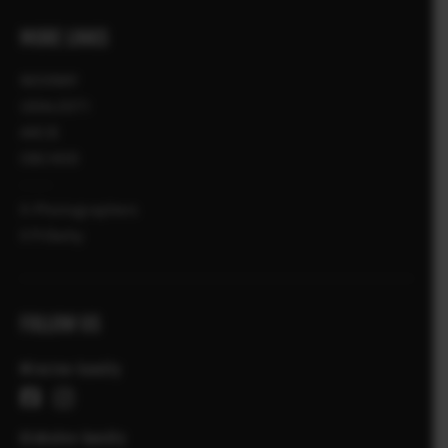
MORE LINKS
NOVINKY
UDALOSTI
AKCIE
OBCHOD
X-Photographers
X Príbehy
FOLLOW US
Miestne kanály
Globalne kanály