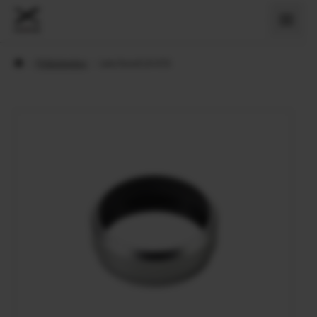
›
Príslušenstvo
›
Lens hood LH-X70