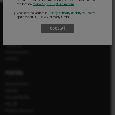
mailom na
marketing-FEIE@fujifilm.com
.
Vzal som na vedomie
Zásady ochrany osobných údajov
spoločnosti FUJIFILM Germany GmbH.
PRODUKTY
ODOSLAŤ
Fotoaparáty
Objektívy
Príslušenstvo
Softvér
PODPORA
Na stiahnutie
Návody
Kompatibilita
FAQ
Product Security