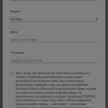
Krajina *
Meno
Lens Hood LH-XF27
Lens hood LH-X100
Priezvisko
Áno, rád by som dostával viac informácií o produktoch a
službách FUJIFILM prostredníctvom e-mailu (napr.
prostredníctvom bulletinu alebo inej marketingovej
komunikácie). Súhlasím s tým, že spoločnosť FUJIFILM
Germany GmbH môže použiť moje kontaktné údaje v súlade
so svojimi zásadami ochrany osobných údajov na
informovanie o produktoch a službách spoločnosti FUJIFILM
Lens hood LH-XF35-2
Lens hood LH-XF23
prostredníctvom e-mailu. Svoj súhlas môžem kedykoľvek
odvolať použitím odkazu „zrušiť odber“ v akomkoľvek
newsletteri alebo inej marketingovej komunikácii alebo e-