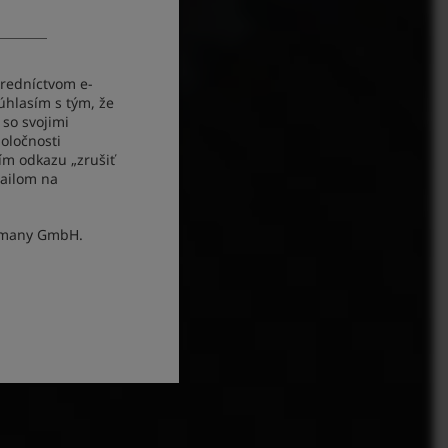
tredníctvom e-
úhlasím s tým, že
so svojimi
oločnosti
ím odkazu „zrušiť
mailom na
rmany GmbH.