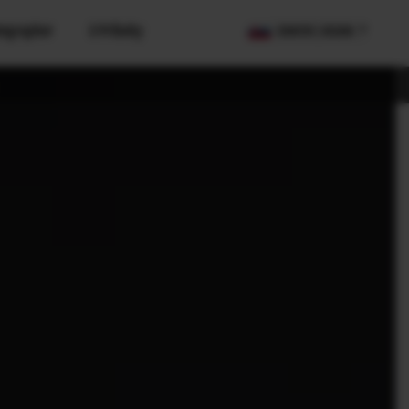
tographer
X Príbehy
COUNTRY / REGION