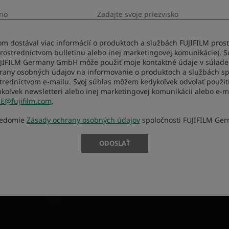
om dostával viac informácií o produktoch a službách FUJIFILM pros
prostredníctvom bulletinu alebo inej marketingovej komunikácie). S
UJIFILM Germany GmbH môže použiť moje kontaktné údaje v súlade 
any osobných údajov na informovanie o produktoch a službách sp
tredníctvom e-mailu. Svoj súhlas môžem kedykoľvek odvolať použit
koľvek newsletteri alebo inej marketingovej komunikácii alebo e-
IE@fujifilm.com
.
vedomie
Zásady ochrany osobných údajov
spoločnosti FUJIFILM Ge
ODOSLAŤ