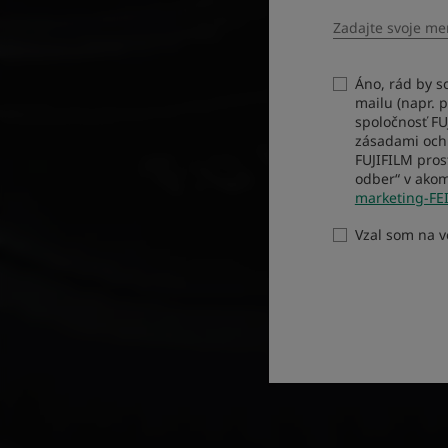
Áno, rád by s
mailu (napr. 
spoločnosť F
zásadami ochr
FUJIFILM pros
odber“ v akom
marketing-FE
Vzal som na 