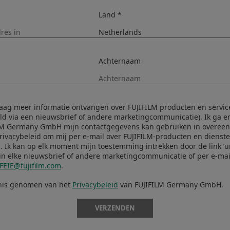
Land *
Achternaam
graag meer informatie ontvangen over FUJIFILM producten en service
eld via een nieuwsbrief of andere marketingcommunicatie). Ik ga 
Ruimtelijke frequentie 45 lijnen/mm
LM Germany GmbH mijn contactgegevens kan gebruiken in overe
rivacybeleid om mij per e-mail over FUJIFILM-producten en dienste
. Ik kan op elk moment mijn toestemming intrekken door de link ‘u
in elke nieuwsbrief of andere marketingcommunicatie of per e-mai
FEIE@fujifilm.com
.
nis genomen van het
Privacybeleid
van FUJIFILM Germany GmbH.
VERZENDEN
XF16-50mmF2.8-4.8