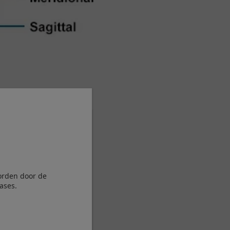
orden door de
ases.