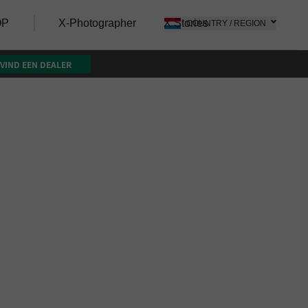
OP
X-Photographer
X Stories
COUNTRY / REGION
VIND EEN DEALER
n
PS)