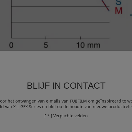
Ruimtelijke frequentie 45 lijnen/mm
BLIJF IN CONTACT
voor het ontvangen van e-mails van FUJIFILM om geïnspireerd te w
ld van X | GFX Series en blijf op de hoogte van nieuwe productrele
[ * ] Verplichte velden