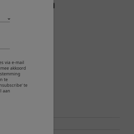
s via e-mail
ermee akkoord
enstemming
n te
nsubscribe’ te
l aan
 R LM WR