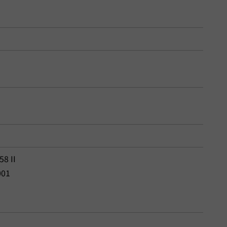
58 II
001