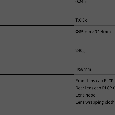
0.24m
T:0.3x
Φ65mm×71.4mm
240g
Φ58mm
Front lens cap FLCP-
Rear lens cap RLCP-
Lens hood
Lens wrapping cloth