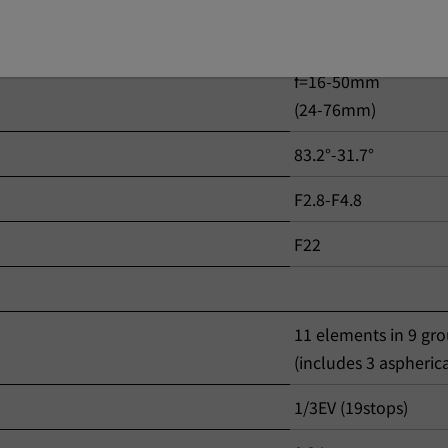
11 elements in 9 gr
(includes 3 aspheric
f=16-50mm
(24-76mm)
83.2°-31.7°
F2.8-F4.8
F22
11 elements in 9 gr
(includes 3 aspheric
1/3EV (19stops)