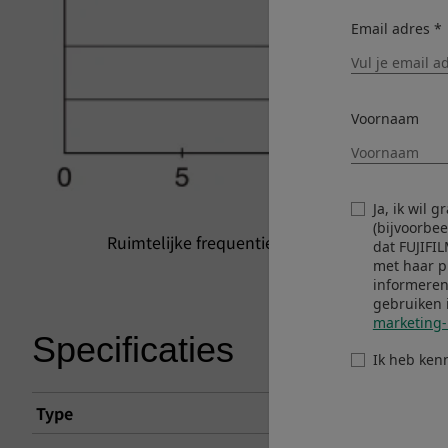
Email adres *
Voornaam
Ja, ik wil 
(bijvoorbe
Ruimtelijke frequentie 15 lijnen/mm
dat FUJIFI
met haar p
informeren
gebruiken 
marketing-
Specificaties
Ik heb ken
Type