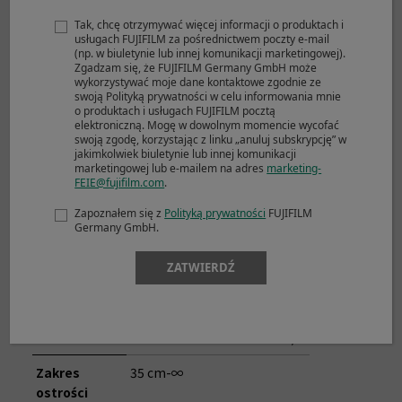
mm)
Tak, chcę otrzymywać więcej informacji o produktach i
usługach FUJIFILM za pośrednictwem poczty e-mail
Kąt widzenia
83,2° ｰ 20,1°
(np. w biuletynie lub innej komunikacji marketingowej).
Zgadzam się, że FUJIFILM Germany GmbH może
Maksymalny
F4
wykorzystywać moje dane kontaktowe zgodnie ze
otwór
swoją Polityką prywatności w celu informowania mnie
o produktach i usługach FUJIFILM pocztą
przysłony
elektroniczną. Mogę w dowolnym momencie wycofać
swoją zgodę, korzystając z linku „anuluj subskrypcję” w
Minimalny
F22
jakimkolwiek biuletynie lub innej komunikacji
marketingowej lub e-mailem na adres
marketing-
otwór
FEIE@fujifilm.com
.
przysłony
Zapoznałem się z
Polityką prywatności
FUJIFILM
Liczba
9
Kontrola
Germany GmbH.
listków
(zaokrąglony
przysłony
przysłony
otwór
ZATWIERDŹ
przysłony)
Rozmiar kroku
1/3EV (16
kroków)
Zakres
35 cm-∞
ostrości