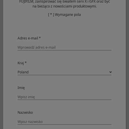
FUJIFILM, zainspirować się światem serii X i GFX oraz być
na bieżąco z nowościami produktowymi.
[ * ] Wymagane pola
Specyfikacja
Typ
XF16-80mmF4 R
Adres e-mail *
OIS WR
Konstrukcja
16 soczewek w 12
optyczna
grupach
Kraj *
(w tym 3 soczewki
asferyczne i 1
asferyczna
soczewka ED)
Imię
Ogniskowa
f=16-80 mm
(odpowiednik
zakresu 24-122
Nazwisko
mm w formacie
pełnej klatki 35