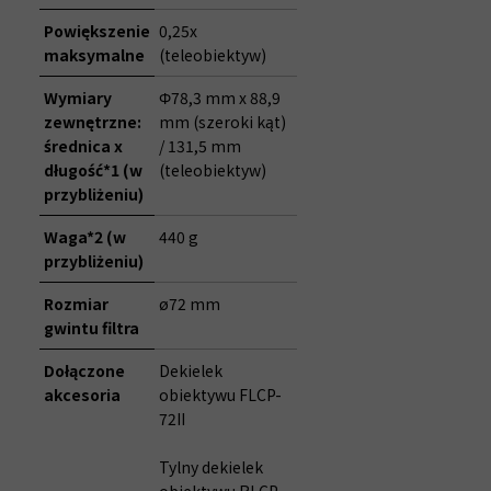
Powiększenie
0,25x
maksymalne
(teleobiektyw)
Wymiary
Φ78,3 mm x 88,9
zewnętrzne:
mm (szeroki kąt)
średnica x
/ 131,5 mm
długość*1 (w
(teleobiektyw)
przybliżeniu)
Waga*2 (w
440 g
przybliżeniu)
Rozmiar
ø72 mm
gwintu filtra
Dołączone
Dekielek
akcesoria
obiektywu FLCP-
72II
Tylny dekielek
obiektywu RLCP-