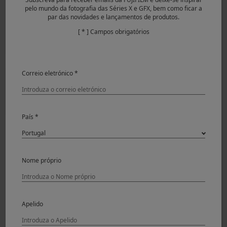
pelo mundo da fotografia das Séries X e GFX, bem como ficar a
par das novidades e lançamentos de produtos.
[ * ] Campos obrigatórios
Correio eletrónico *
País *
This is my personal ACROS FS RECIPE —Tailored through
time, shaped by vision. Based on the ACROS+G Film
Nome próprio
Simulation, green filter lends portraits a gentle harmony
—muting red undertones and deepening the lips, it brings
a natural, balanced grace to the face. By shifting the
WHITE BALANCE to amplify red tones, boosting highlights
Apelido
and shadows, the images gain a richer contrast and visual
depth.