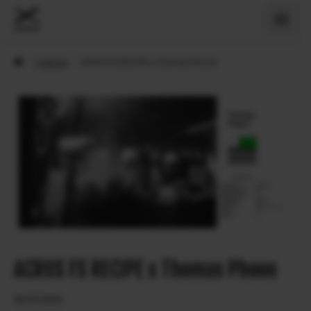
›
X Stories
›
ACROS FS RECIPE x Thomas Phoon
ACROS FS RECIPE x Thomas Phoon
06.03.2026