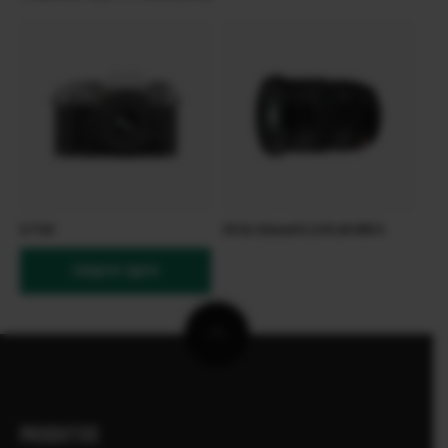
X-T50
XF16-55mmF2.8 R LM WR II
Comprar agora
PRODUTOS