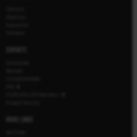
Câmaras
Objetivas
Acessórios
Software
SUPORTE
Downloads
Manuais
Compatibilidade
FAQ
FUJIFILM X | GFX Members
Product Security
MORE LINKS
NOTÍCIAS