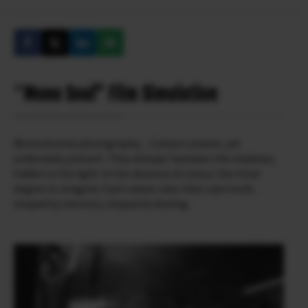
“
Mono Soul” Film Simulation
Monochrome photography…Colours unseen, yet
undeniably present. They whisper between the shadows,
hidden in the light. In the absence of colour, the mind
begins to imagine. Each viewer sees their own truth,
shaped by memory, shaped by feeling.