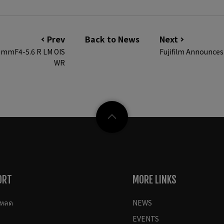
Prev
Back to News
Next
0mmF4-5.6 R LM OIS
Fujifilm Announce
WR
ORT
MORE LINKS
โหลด
NEWS
EVENTS