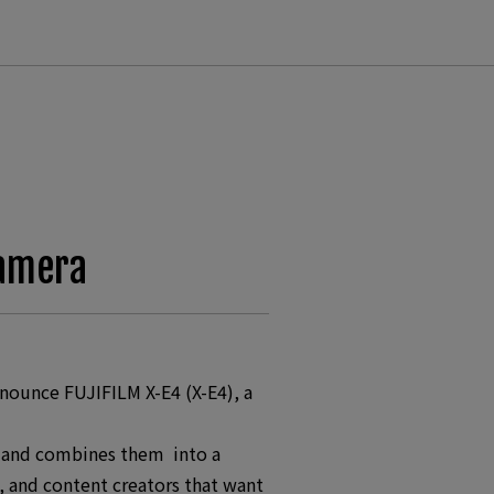
camera
nounce FUJIFILM X-E4 (X-E4), a
er and combines them into a
s, and content creators that want