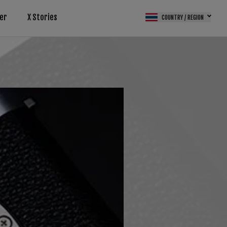
er
X Stories
COUNTRY / REGION