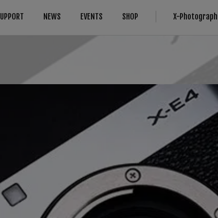
SUPPORT
NEWS
EVENTS
SHOP
X-Photograph
การเข้ากันได้
More Links
Compare
B2B Customers
กล้อง
Digital Imaging Solution
กล้อง
FAQ
เลนส์
เกี่ยวกับสินค้าของเรา
IR Camera
อุปกรณ์
Filmmaking
ซอฟต์แวร์
Camera Control SDK
Film Simulation
X-Trans CMOS