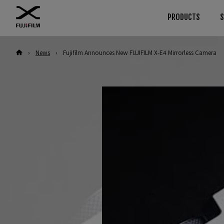
PRODUCTS
›
News
›
Fujifilm Announces New FUJIFILM X-E4 Mirrorless Camera
Download
คู่มือ
ค้นหา
สินค้าตามประเภทกล้อง
กล้อง
GFX
Firmware
กล้อง
ซอฟต์แวร์
เลนส์
กล้อง
เลนส์
LUT
อุปกรณ์
เลนส์
Technical Data
ซอฟต์แวร์
อุปกรณ์
X Series
กล้อง
ซอฟต์แวร์
เลนส์