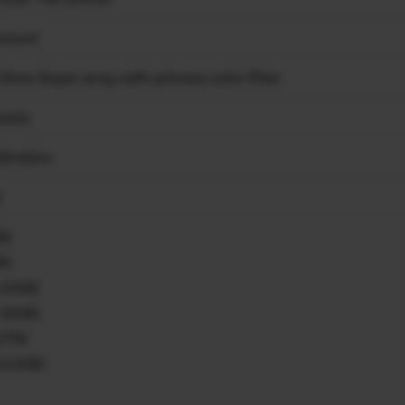
mount
m Bayer array with primary color filter
ixels
ibration
4
B)
B)
-32GB)
-32GB)
2TB)
-512GB)