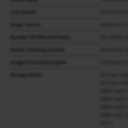
Lens Mount
FUJIFILM G 
Image Sensor
43.8mm×32.9m
Number Of Effective Pixels
102 million p
Sensor Cleaning System
Ultra Sonic V
Image Processing Engine
X-Processor 
Storage Media
SD Card (-2G
SD Card (-2G
SDHC Card (
SDHC Card (
SDXC Card (-
SDXC Card (
UHS-I