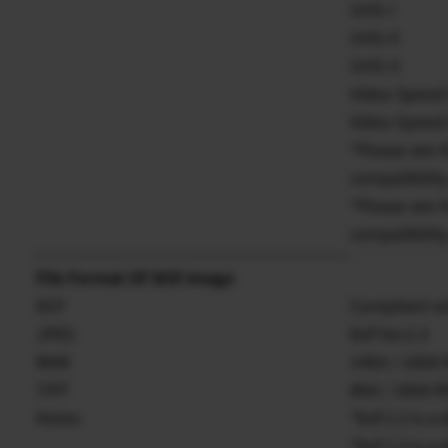
UHS-I
UHS-II
UHS-II
Video Speed 
Video Speed 
*Please see 
compatibility
*Please see 
compatibility
File Format Of Still Image
DCF
Compliant wi
JPEG
Exif Ver.2.3
RAW
14bit / 16bi
TIFF
8bit / 16bit
Notes
*Exif 2.3 is 
*Exif 2.3 is 