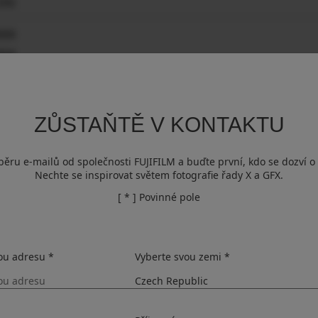
6192
3000
2664
 2248
2992
x 1480
ZŮSTAŇTĚ V KONTAKTU
3000
3000
dběru e-mailů od společnosti FUJIFILM a buďte první, kdo se dozví o
Nechte se inspirovat světem fotografie řady X a GFX.
[ * ] Povinné pole
tput
AUTO1
AUTO1
AUTO2
ou adresu *
Vyberte svou zemi *
AUTO2
AUTO3
AUTO3