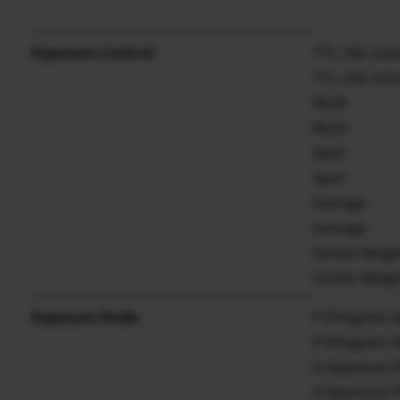
Exposure Control
TTL 256-zon
TTL 256-zon
Multi
Multi
Spot
Spot
Average
Average
Center Weig
Center Weig
Exposure Mode
P (Program A
P (Program A
A (Aperture P
A (Aperture P