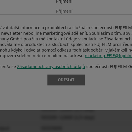
Příjmení
ISO100~12800 (1/3 step)
ISO100~12800 (1/3 step)
tput
ISO50
távat další informace o produktech a službách společnosti FUJIFIL
ISO50
. newsletter nebo jiné marketingové sdělení). Souhlasím s tím, aby
ISO25600
many GmbH použila mé kontaktní údaje v souladu se Zásadami och
movala mě o produktech a službách společnosti FUJIFILM prostředn
ISO25600
mohu kdykoli odvolat pomocí odkazu “odhlásit odběr” v jakémkoli 
ISO51200
ingovém sdělení nebo e-mailem na adresu
marketing-FEIE@fujifil
ISO51200
men/a se
Zásadami ochrany osobních údajů
společnosti FUJIFILM 
ISO102400
ISO102400
ODESLAT
tput
AUTO
AUTO
ISO200~12800 (1/3 step)
ISO200~12800 (1/3 step)
tput
ISO25600