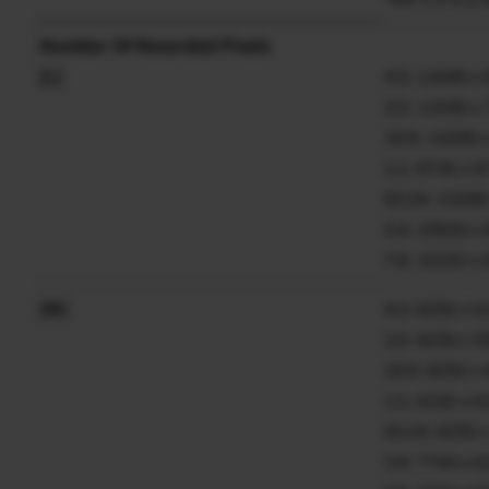
Number Of Recorded Pixels
[L]
4:3: 11648 x
3:2: 11648 x
16:9: 11648 
1:1: 8736 x 
65:24: 11648
5:4: 10928 x
7:6: 10192 x
[M]
4:3: 8256 x 
3:2: 8256 x 
16:9: 8256 x
1:1: 6192 x 
65:24: 8256 
5:4: 7744 x 