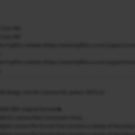
Class V90
Class V90
the Fujifilm website (https://www.fujifilm-x.com/support/co
.
the Fujifilm website (https://www.fujifilm-x.com/support/co
.
th Design rule for Camera File system (DCF2.0)
t RAW (RAF original format)★
 RGB (In-camera Raw Conversion Only)
a digital camera file format that contains a variety of shootin
a digital camera file format that contains a variety of shootin