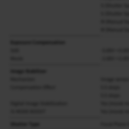
S (Shutter Sp
S (Shutter Sp
M (Manual E
M (Manual E
Exposure Compensation
Still
-5.0EV~+5.0
Movie
-2.0EV~+2.0E
Image Stabilizer
Mechanism
Image sensor
Compensation Effect
5.5 stops
5.5 stops
Digital Image Stabilization
Yes (movie 
IS MODE BOOST
Yes (movie 
Shutter Type
Focal Plane 