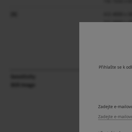
7:6: 7232 x 
[S]
4:3: 4000 x 
3:2: 4000 x 
16:9: 4000 x
1:1: 2992 x 
65:24: 4000 
5:4: 3744 x 
7:6: 3504 x 
Přihlašte se k o
Sensitivity
Still Image
Standard Ou
Zadejte e-mailov