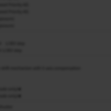
eed Priority AE)
eed Priority AE)
xposure)
xposure)
EV 1/3EV step
V 1/3EV step
 shift mechanism with 5-axis compensation
mode only)★
mode only)★
Shutter