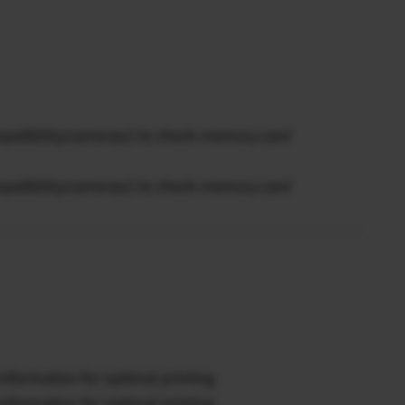
mpatibility/cameras/) to check memory card
mpatibility/cameras/) to check memory card
g information for optimal printing
g information for optimal printing