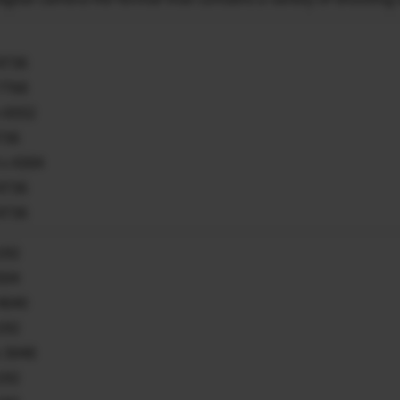
 8736
 7768
x 6552
8736
 x 4304
 8736
 8736
6192
5504
 4640
6192
x 3048
6192