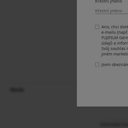
Křestní jméno
Extended Ou
Ano, chci dos
e-mailu (např
FUJIFILM Ger
údajů a infor
Svůj souhlas 
jiném market
Jsem obezná
Movie
Standard Ou
Extended Ou