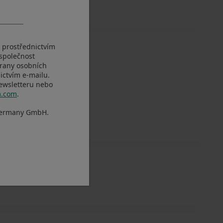
M prostřednictvím
 společnost
rany osobních
ictvím e-mailu.
newsletteru nebo
m.com
.
Germany GmbH.