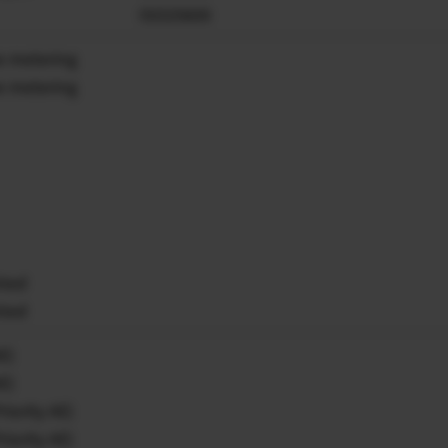
ISO25600
e metering
e metering
hted
hted
E)
E)
riority AE)
riority AE)