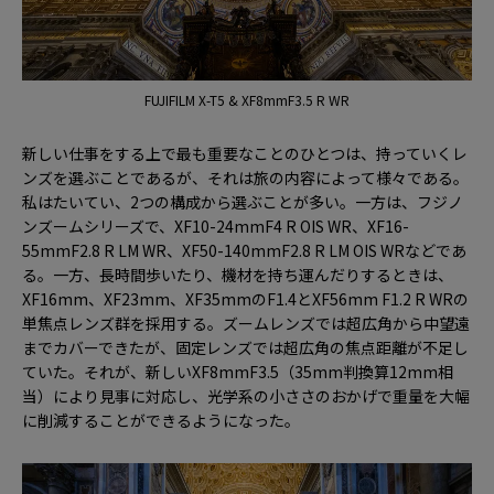
FUJIFILM X-T5 & XF8mmF3.5 R WR
新しい仕事をする上で最も重要なことのひとつは、持っていくレ
ンズを選ぶことであるが、それは旅の内容によって様々である。
私はたいてい、2つの構成から選ぶことが多い。一方は、フジノ
ンズームシリーズで、XF10-24mmF4 R OIS WR、XF16-
55mmF2.8 R LM WR、XF50-140mmF2.8 R LM OIS WRなどであ
る。一方、長時間歩いたり、機材を持ち運んだりするときは、
XF16mm、XF23mm、XF35mmのF1.4とXF56mm F1.2 R WRの
単焦点レンズ群を採用する。ズームレンズでは超広角から中望遠
までカバーできたが、固定レンズでは超広角の焦点距離が不足し
ていた。それが、新しいXF8mmF3.5（35mm判換算12mm相
当）により見事に対応し、光学系の小ささのおかげで重量を大幅
に削減することができるようになった。