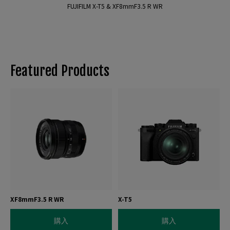
FUJIFILM X-T5 & XF8mmF3.5 R WR
Featured Products
XF8mmF3.5 R WR
X-T5
購入
購入