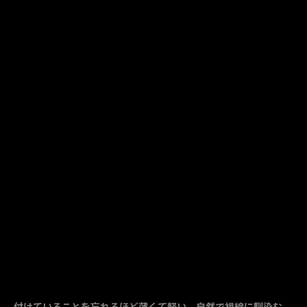
付けていることを忘れるほど薄くて軽い。自然で視線に馴染む