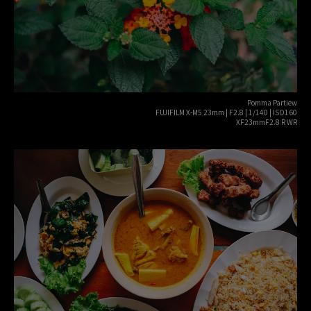
Pomma Partiew
FUJIFILM X-M5 23mm | F2.8 | 1/140 | ISO160
XF23mmF2.8 R WR