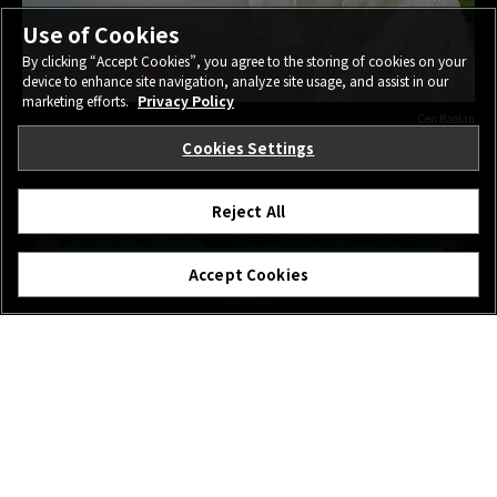
Use of Cookies
By clicking “Accept Cookies”, you agree to the storing of cookies on your
device to enhance site navigation, analyze site usage, and assist in our
marketing efforts.
Privacy Policy
Cen Baolan
FUJIFILM X-E5 23mm | F2.8 | 1/1600 | ISO160
Cookies Settings
XF23mmF2.8 R WR
Reject All
傘よりも自由、レインコートより
購入
Accept Cookies
身軽
休日が雨でも写真は撮りたい。傘は手が自由にならず、レインコ
ートだと行動が制約されがち。このレンズならどちらもいらな
い。これだけ小さく、さらに防塵防滴構造で、-10℃の耐低温構
造を採用。コンパクトなフードも同梱されていて外部からの衝撃
や埃もケア。雨や暴風のような気象条件だけでなく、砂浜などタ