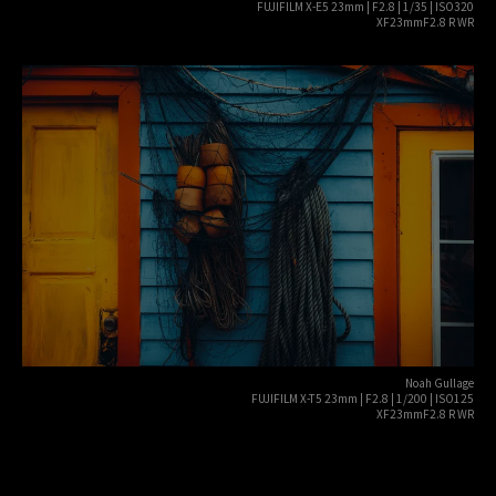
FUJIFILM X-E5 23mm | F2.8 | 1/35 | ISO320
XF23mmF2.8 R WR
Noah Gullage
FUJIFILM X-T5 23mm | F2.8 | 1/200 | ISO125
XF23mmF2.8 R WR