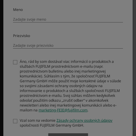
Príslušenstvo
Softvér
Meno
PODPORA
Priezvisko
Na stiahnutie
Návody
Kompatibilita
FAQ
Áno, rád by som dostával viac informácií o produktoch a
službách FUJIFILM prostredníctvom e-mailu (napr.
Product Security
prostredníctvom bulletinu alebo inej marketingovej
komunikácie). Súhlasím s tým, že spoločnosť FUJIFILM
Germany GmbH môže použiť moje kontaktné údaje v súlade
MORE LINKS
so svojimi zásadami ochrany osobných údajov na
informovanie o produktoch a službách spoločnosti FUJIFILM
prostredníctvom e-mailu. Svoj súhlas môžem kedykoľvek
NOVINKY
odvolať použitím odkazu „zrušiť odber“ v akomkoľvek
newsletteri alebo inej marketingovej komunikácii alebo e-
UDALOSTI
mailom na
marketing-FEIE@fujifilm.com
.
AKCIE
Vzal som na vedomie
Zásady ochrany osobných údajov
OBCHOD
spoločnosti FUJIFILM Germany GmbH.