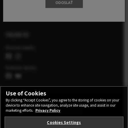
X-Photographers
ODOSLAŤ
X Príbehy
FOLLOW US
Miestne kanály
Globalne kanály
Use of Cookies
By clicking “Accept Cookies”, you agree to the storing of cookies on your
device to enhance site navigation, analyze site usage, and assist in our
KONTAKT
POLITIKA OCHRANY OSOBNÝCH ÚDAJOV
marketing efforts.
Privacy Policy
PODMIENKY POUŽITIA
COOKIE SETTINGS
Cookies Settings