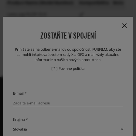
Product Name (Model Number)
Kompatibilita
Note
Lens cap FLCP-72 II
Lens rear cap RLCP-001
ZOSTAŇTE V SPOJENÍ
Protector filter PRF-72
Prihláste sa na odber e-mailov od spoločnosti FUJIFILM, aby ste
sa mohli inšpirovať svetom rady X a GFX a mali vždy aktuálne
informácie o našich nových produktoch.
[ * ] Povinné políčka
E-mail *
PRODUKTY
Krajina *
Fotoaparáty
Objektívy