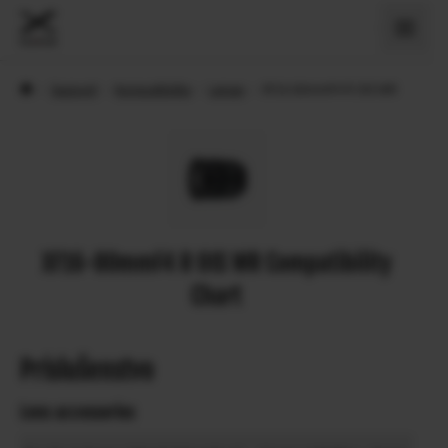
›
Support
›
Kompatibilita
›
Lenses
›
XF16-80mmF4 R OIS WR
XF16-80mmF4 R OIS WR Compatibility
Chart
Príslušenstvo
Lens accessories