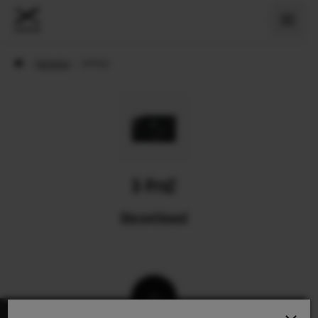
›
Kameras
›
X-Pro2
X-Pro2
Discontinued