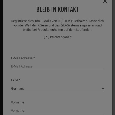
BLEIB IN KONTAKT
PRODUKTE
Registriere dich, um E-Mails von FUJIFILM zu erhalten. Lasse dich
von der Welt der X Serie und des GFX-Systems inspirieren und
Kameras
bleibe bei Produktneuheiten auf dem Laufenden.
Objektive
[ * ] Pflichtangaben
Zubehör
Software
E-Mail Adresse *
SUPPORT
Downloads
Land *
Bedienungsanleitungen
Kompatibilität
FAQ
Service
Vorname
FUJIFILM X | GFX Members
FUJIFILM Professional Services (FPS)