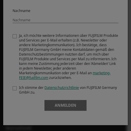
Product Security
Nachname
MORE LINKS
NEWS
Ja, ich möchte weitere Informationen über FUJIFILM Produkte
und Services per E-Mail erhalten (z.B. Newsletter oder
EVENTS
andere Marketingkommunikation). Ich bestätige, dass
FUJIFILM Germany GmbH meine Kontaktdaten gemäß den
FUJIFILMSchool
Datenschutzbestimmungen nutzten darf, um mich über
AKTIONEN
FUJIFILM Produkte und Services per Mail zu informieren. Ich
kann meine Zustimmung jederzeit über den ‘Abmelden’ Link
HÄNDLERSUCHE
in jedem Newsletter, jeder anderen
Marketingkommunikation oder per E-Mail an
marketing-
FEIE@fujifilm.com
zurückziehen.
X-Photographers
Ich stimme der
Datenschutzrichtlinie
von FUJIFILM Germany
X Stories
GmbH zu.
ANMELDEN
FOLLOW US
Deutschland