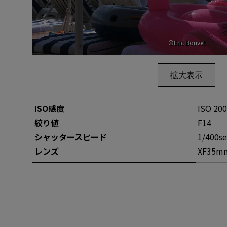
©Eric Bouvet
拡大表示
ISO感度
ISO 200
絞り値
F14
シャッタースピー
ド
1/400se
レンズ
XF35m