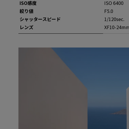
ISO感度
ISO 6400
絞り値
F5.0
シャッタースピー
ド
1/120sec.
レンズ
XF10-24mm