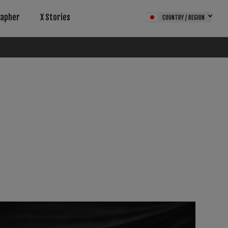
rapher
X Stories
COUNTRY / REGION
サービス（FPS）