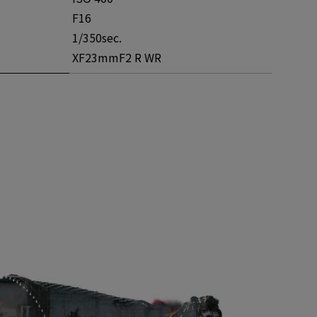
F16
1/350sec.
XF23mmF2 R WR