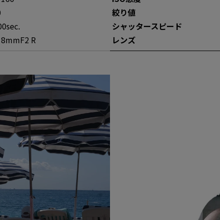
0
絞り値
00sec.
シャッタースピー
ド
18mmF2 R
レンズ