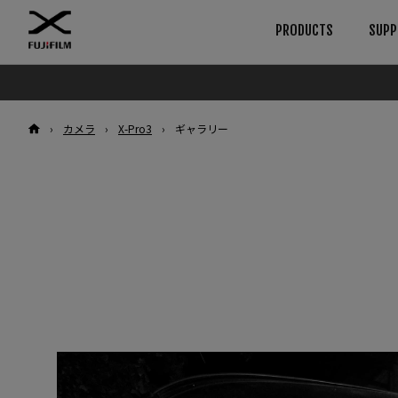
PRODUCTS
SUPP
ダウンロード
使用説明書
Browse
By System
›
カメラ
›
X-Pro3
›
ギャラリー
カメラ
GFXシリーズ
ファームウエア
カメラ
ソフトウエア
レンズ
カメラ
レンズ
LUT
アクセサリー
レンズ
テクニカルデータ
ソフトウエア
アクセサリー
Xシリーズ
カメラ
ソフトウエア
レンズ