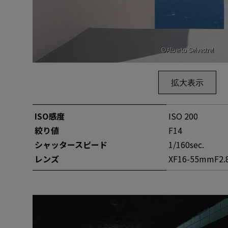
©Alberto Selvestrel
拡大表示
ISO感度
ISO 200
絞り値
F14
シャッタースピー
ド
1/160sec.
レンズ
XF16-55mmF2.8