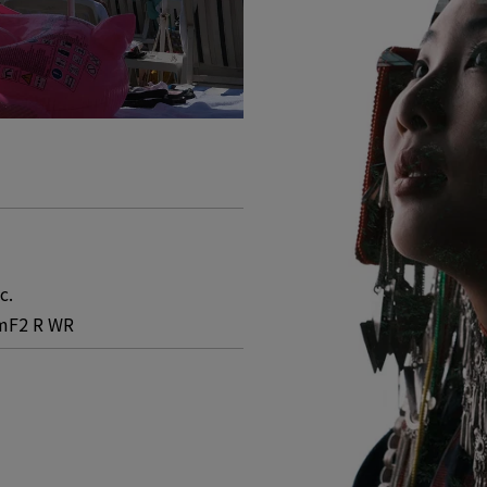
c.
mF2 R WR