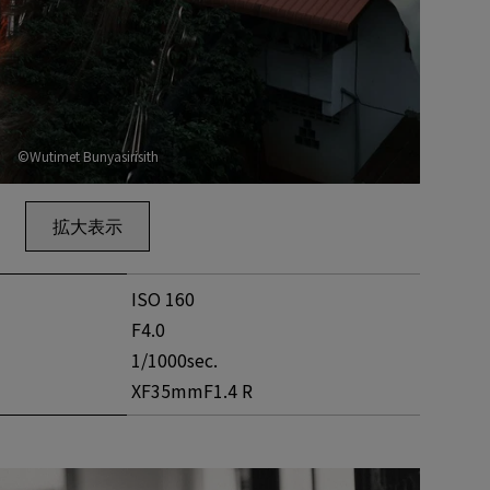
©Wutimet Bunyasirisith
拡大表示
ISO 160
F4.0
1/1000sec.
XF35mmF1.4 R