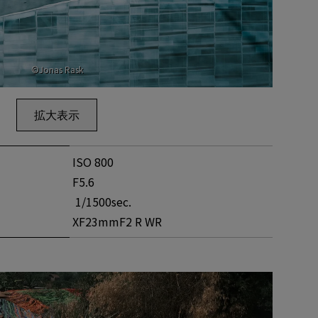
©Jonas Rask
拡大表示
ISO 800
F5.6
1/1500sec.
XF23mmF2 R WR