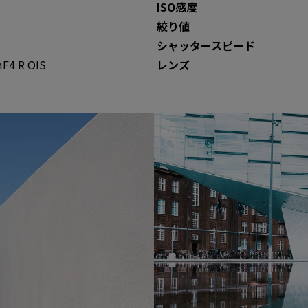
ISO感度
絞り値
シャッタースピー
ド
レンズ
F4 R OIS