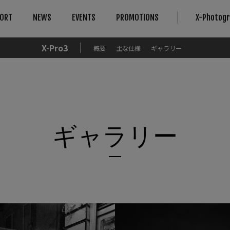
ORT
NEWS
EVENTS
PROMOTIONS
X-Photog
X-Pro3
概要
主な仕様
ギャラリー
対応情報
More Links
Compare
B2B Customers
仕様比較
法人のお客さま
カメラ
FAQ
レンズ
修理サービス
About Our Technology
IR Camera
アクセサリー
お問い合わせ
Filmmaking
ギャラリー
ソフトウエア
製品登録（フジフイルムモール）
Camera Control SDK
Film Simulation
富士フイルムプロフェッショナル 
X-Trans CMOS