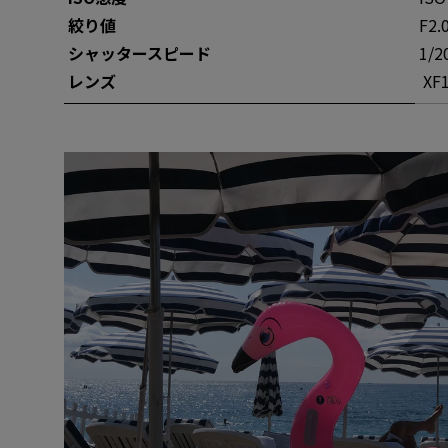
絞り値
F2.
シャッタースピー
ド
1/2
レンズ
XF