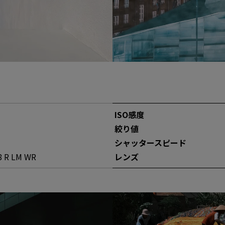
ISO感度
絞り値
シャッタースピー
ド
 R LM WR
レンズ