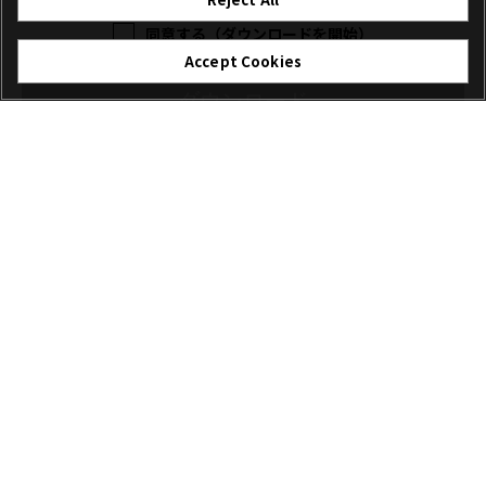
同意する（ダウンロードを開始）
Accept Cookies
ダウンロード
ファイル名: GFUP0006.DAT
ご注意
ダウンロード先に同名のファイルが無いことをご確
認ください。同名のファイルがあると、ご使用のブ
ラウザによっては、ファイル名称の末尾に“(1)”など
の枝番が付く場合があります。枝番の付いたファイ
ル名称でファームウエアの更新を行うとカメラが正
しく認識できません。